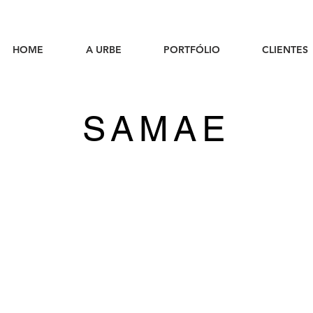
HOME
A URBE
PORTFÓLIO
CLIENTES
SAMAE
SAMAE São Bento do Sul/SC