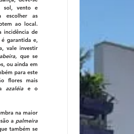
e sol, vento e 
 escolher as 
tem ao local. 
 incidência de 
 é garantida e, 
 vale investir 
abeira,
 que se 
desenvolvem bem em vasos, ou ainda em 
mbém para este 
o flores mais 
a 
azaléia
 e o 
ombra na maior 
 são a 
palmeira 
que também se 