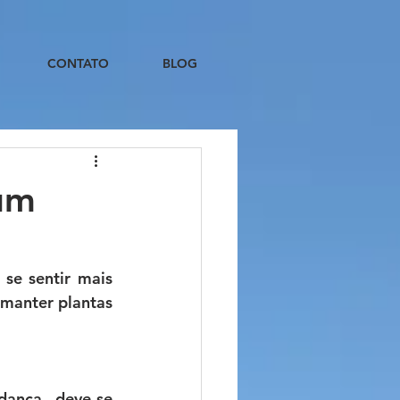
CONTATO
BLOG
um
e sentir mais 
manter plantas 
dança, deve-se 