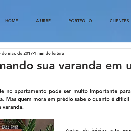
HOME
A URBE
PORTFÓLIO
CLIENTES
 de mar. de 2017
1 min de leitura
rmando sua varanda em 
e no apartamento pode ser muito importante para s
a. Mas quem mora em prédio sabe o quanto é difícil 
a varanda.
​Antes de iniciar esta mu