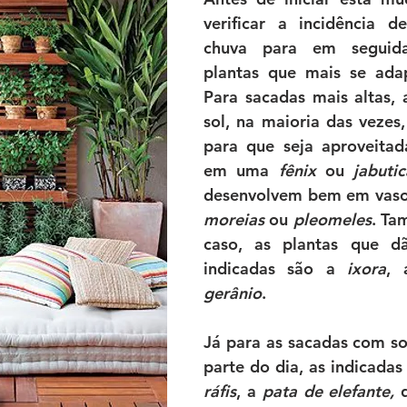
verificar a incidência d
chuva para em seguida
plantas que mais se adap
Para sacadas mais altas, a
sol, na maioria das vezes,
para que seja aproveitada,
em uma 
fênix
 ou 
jabutic
moreias
 ou 
pleomeles
. Ta
caso, as plantas que dã
indicadas são a 
ixora
, 
gerânio
. 
Já para as sacadas com s
parte do dia, as indicadas
ráfis
, a 
pata de elefante,
 