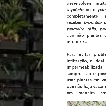
asplênio
 ou o 
pau
completamente 
receber 
bromélia 
palmeira ráfis
, 
pa
que são plantas ót
interiores.
Para evitar prob
infiltração, o idea
impermeabiliza
sempre isso é poss
usar plantas em va
que não haja vazam
em madeira natu