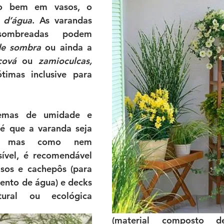
desenvolvem muito bem em vasos, o 
 d’água
. As varandas 
sombreadas podem 
de sombra
 ou ainda a 
cová
 ou 
zamioculcas,
imas inclusive para 
lemas de umidade e 
l é que a varanda seja 
da, mas como nem 
ível, é recomendável 
sos e cachepôs (para 
ento de água) e decks 
ral ou ecológica 
(material composto d