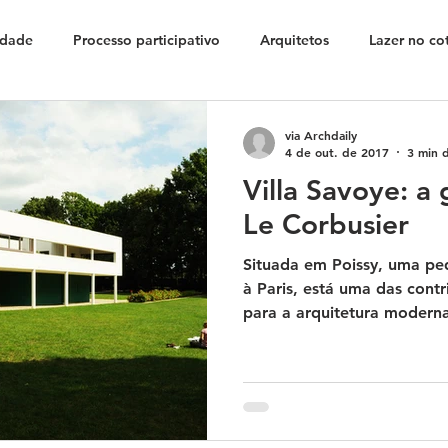
idade
Processo participativo
Arquitetos
Lazer no co
Projetos URBE
Clássicos da arquitetura
Espaços públ
via Archdaily
4 de out. de 2017
3 min d
Villa Savoye: a
l
Dicas
Centro histórico
Acervo URBE
Privatiz
Le Corbusier
Situada em Poissy, uma p
ade
Direito à Cidade
Renova
Revitalização
Des
à Paris, está uma das contr
para a arquitetura moderna