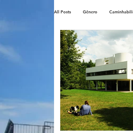
All Posts
Gênero
Caminhabil
Paisagismo
Eventos URBE
Urbanismo
Arquitetura Socia
Patrimônio cultural
Mobilid
Oficinas URBE