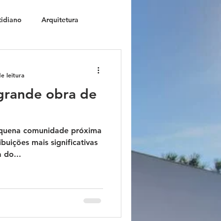
tidiano
Arquitetura
icos
Arquitetura infantil
e leitura
 grande obra de
ação
Intervenção urbana
equena comunidade próxima
ign de interiores
ibuições mais significativas
 do...