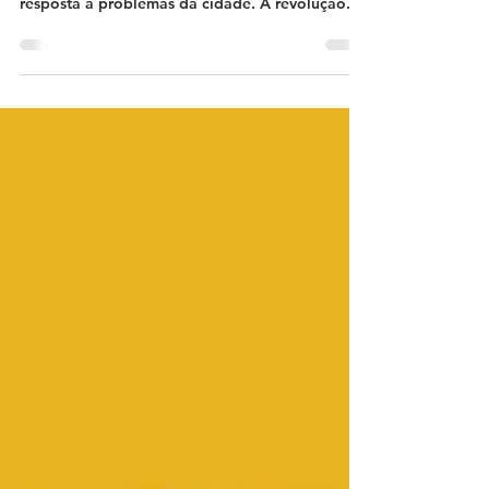
Historicamente, o urbanismo foi criado como
um campo de conhecimento técnico para dar
resposta a problemas da cidade. A revolução...