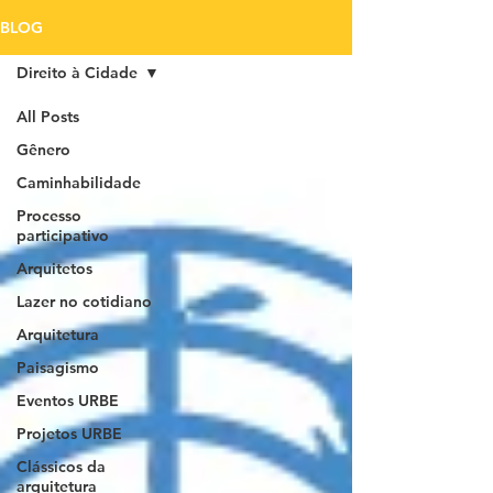
BLOG
Direito à Cidade
All Posts
Gênero
Caminhabilidade
Processo
participativo
Arquitetos
Lazer no cotidiano
Arquitetura
Paisagismo
Eventos URBE
Projetos URBE
Clássicos da
arquitetura