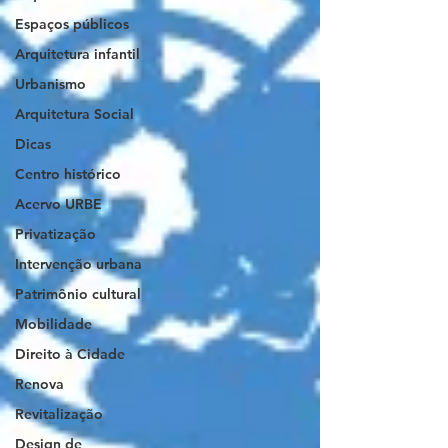
Espaços públicos
Arquitetura infantil
Urbanismo
Arquitetura Social
Dicas
Centro histórico
Acervo URBE
Privatização
Intervenção urbana
Patrimônio cultural
Mobilidade
Direito à Cidade
Renova
Revitalização
Design de